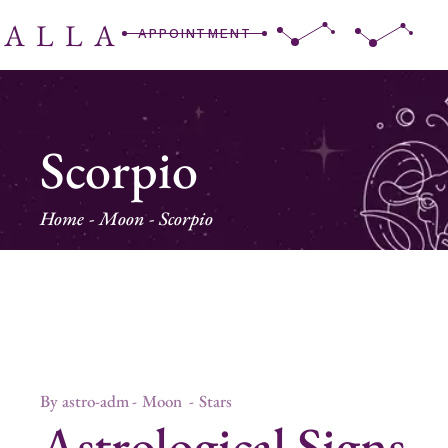
RALLA
APPOINTMENT
Scorpio
Home
Moon
Scorpio
By
astro-adm
Moon
Stars
Astrological Signs